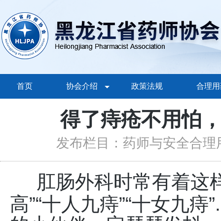
首页
协会介绍
政策法规
合理用
得了痔疮不用怕
发布栏目：药师与安全合理
肛肠外科时常有着这
高”“十人九痔”“十女九痔”.