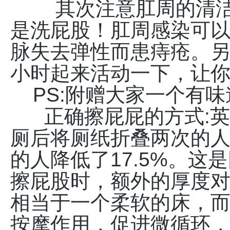
其次注意肛周的清洁
是洗屁股！肛周感染可
脉失去弹性而患痔疮。
小时起来活动一下，让
PS:附赠大家一个有味
正确擦屁屁的方式:英
厕后将厕纸折叠两次的
的人降低了17.5%。这
擦屁股时，额外的厚度
相当于一个柔软的床，
按摩作用，促进微循环