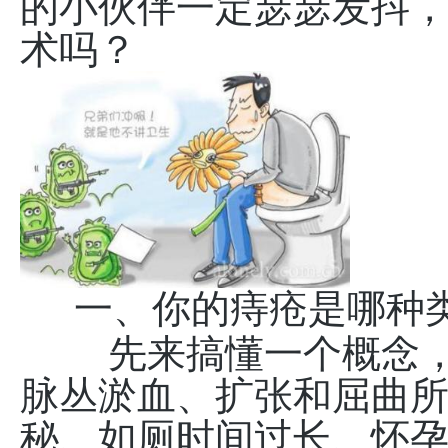
的小伙伴一定瑟瑟发抖
术吗？
一、你的痔疮是哪种
先来搞懂一个概念，
脉丛淤血、扩张和屈曲
秘、如厕时间过长、怀