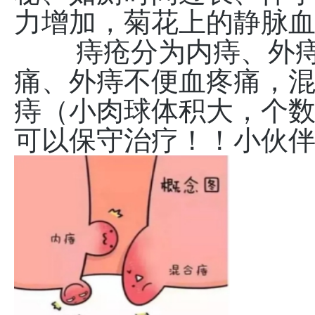
力增加，菊花上的静脉
痔疮分为内痔、外痔
痛、外痔不便血疼痛，
痔（小肉球体积大，个
可以保守治疗！！小伙