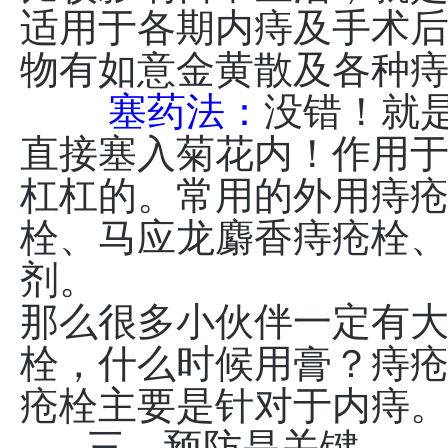
适用于各期内痔及手术
物有如意金黄散及各种
塞药法：
没错！就
直接塞入菊花内！作用
杠杠的。常用的外用痔
栓、马应龙麝香痔疮栓
剂。
那么很多小伙伴一定有
栓，什么时候用膏？痔
疮栓主要是针对于内痔
三、预防是关键