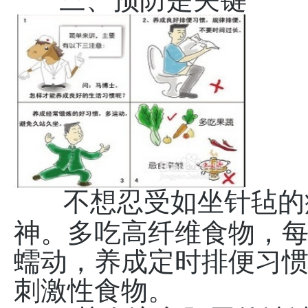
不想忍受如坐针毡的
神。多吃高纤维食物，
蠕动，养成定时排便习
刺激性食物。