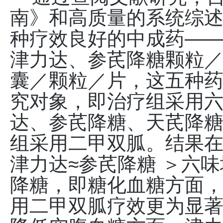
南》和高质量的系统综
种疗效良好的中成药—
津力达、参芪降糖颗粒／
囊／颗粒／片，这五种药
究对象，即治疗组采用
达、参芪降糖、天芪降
组采用二甲双胍。结果
津力达≈参芪降糖 ＞六味
降糖，即糖化血糖方面
用二甲双胍疗效更为显